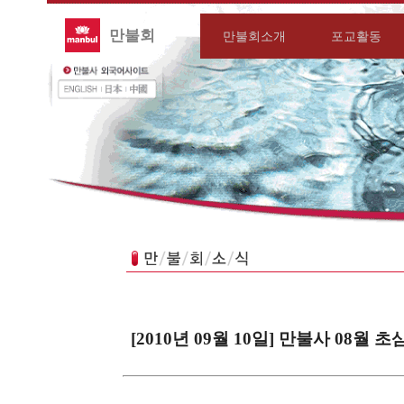
만불회
만불회소개
포교활동
[2010년 09월 10일] 만불사 08월 