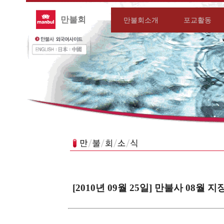
만불회
만불회소개
포교활동
[2010년 09월 25일] 만불사 08월