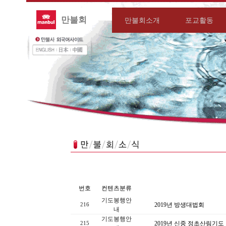
만불회
만불회소개
포교활동
번호
컨텐츠분류
기도봉행안
2019년 방생대법회
216
내
기도봉행안
2019년 신중 정초산림기도
215